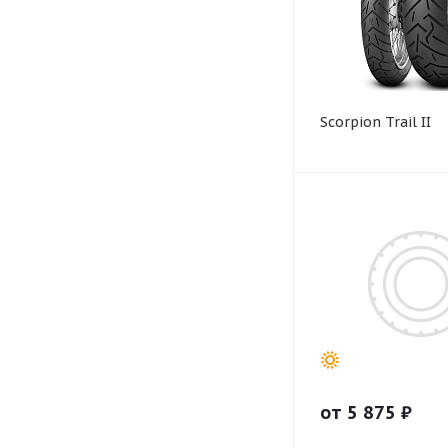
Scorpion Trail II
от
5 875
₽