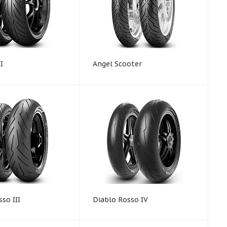
I
Angel Scooter
so III
Diablo Rosso IV