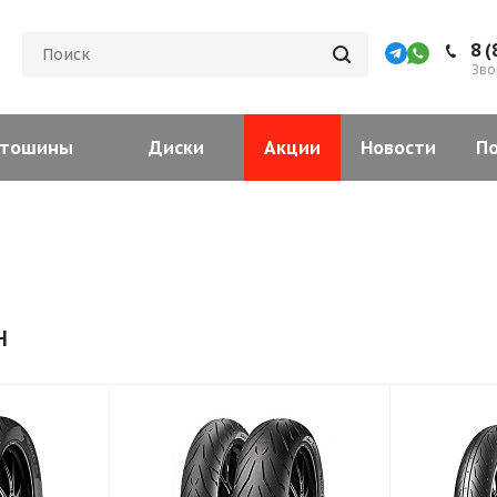
8 (
Зво
тошины
Диски
Акции
Новости
П
н