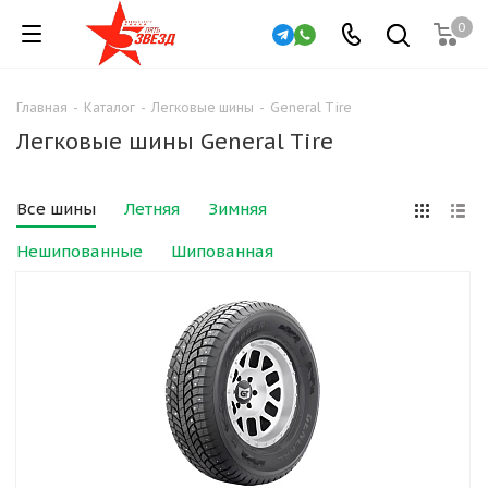
0
Главная
-
Каталог
-
Легковые шины
-
General Tire
Легковые шины General Tire
Все шины
Летняя
Зимняя
Нешипованные
Шипованная