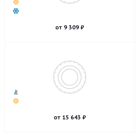
от
9 309
₽
от
15 643
₽