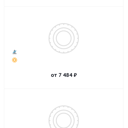
от
7 484
₽