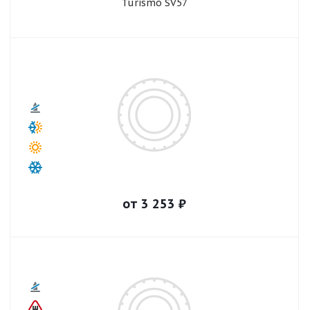
Turismo SV57
от
3 253
₽