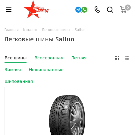
0
Главная
-
Каталог
-
Легковые шины
-
Sailun
Легковые шины Sailun
Все шины
Всесезонная
Летняя
Зимняя
Нешипованные
Шипованная