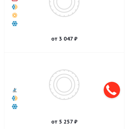
от
3 047
₽
от
5 257
₽