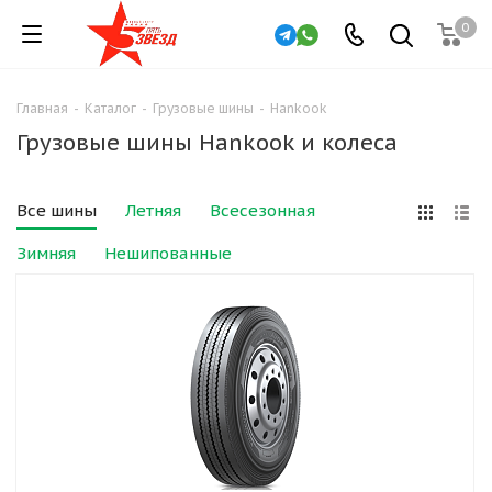
0
Главная
-
Каталог
-
Грузовые шины
-
Hankook
Грузовые шины Hankook и колеса
Все шины
Летняя
Всесезонная
Зимняя
Нешипованные