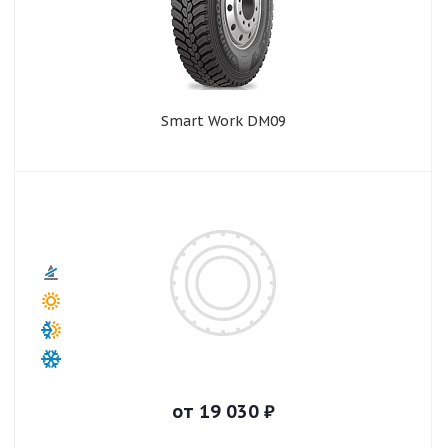
Smart Work DM09
от
19 030
₽