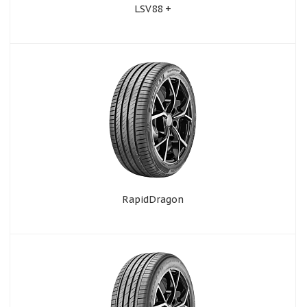
LSV88 +
RapidDragon