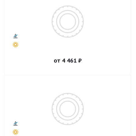
от
4 461
₽