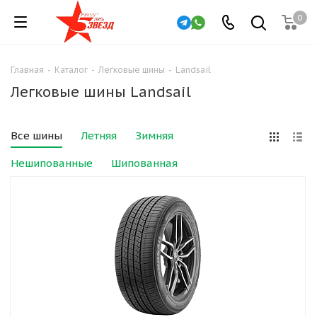
0
Главная
-
Каталог
-
Легковые шины
-
Landsail
Легковые шины Landsail
Все шины
Летняя
Зимняя
Нешипованные
Шипованная