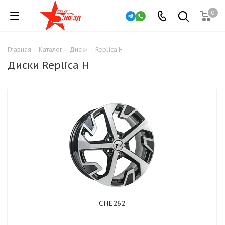
0
Главная
-
Каталог
-
Диски
-
Replica H
Диски Replica H
CHE262