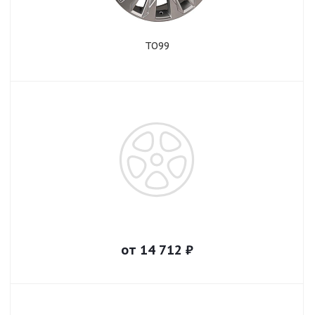
TO99
от
14 712
₽