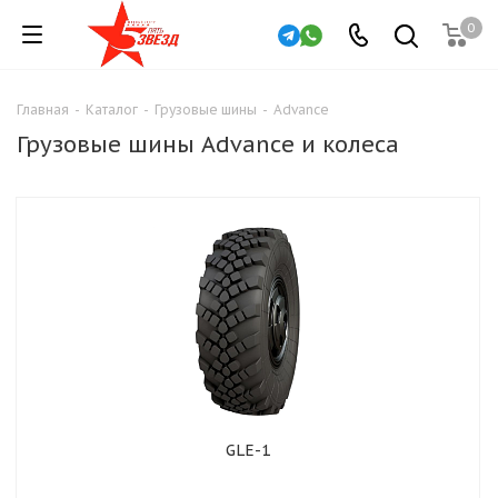
0
Главная
-
Каталог
-
Грузовые шины
-
Advance
Грузовые шины Advance и колеса
GLE-1