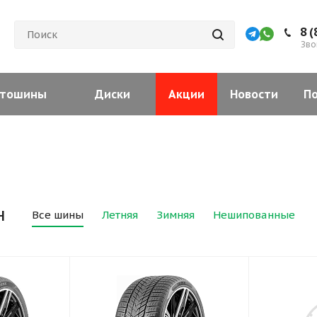
8 (
Зво
тошины
Диски
Акции
Новости
П
н
Все шины
Летняя
Зимняя
Нешипованные