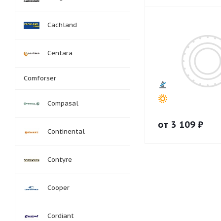
Cachland
Centara
Comforser
Compasal
от
3 109
₽
Continental
Contyre
Cooper
Cordiant