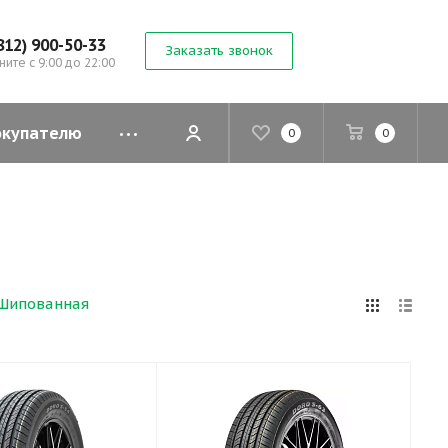
812) 900-50-33
Заказать звонок
ните с 9:00 до 22:00
окупателю
0
0
Шипованная