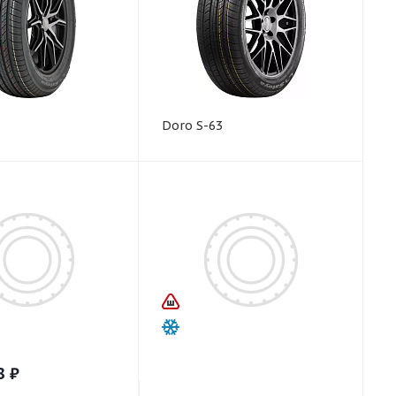
Doro S-63
8
₽