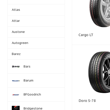
Atlas
Attar
Austone
Cargo LT
Autogreen
Barez
Bars
Barum
BFGoodrich
Doro S-78
Bridgestone