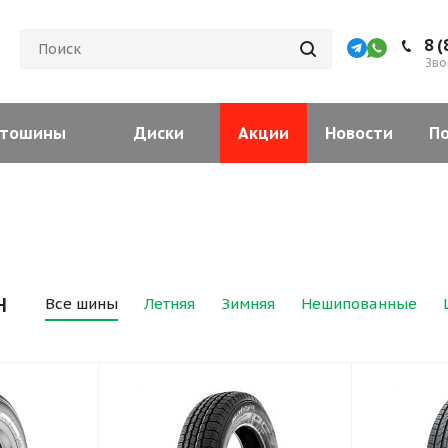
8 (
Зво
тошины
Диски
Акции
Новости
П
н
Все шины
Летняя
Зимняя
Нешипованные