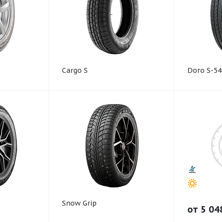
Cargo S
Doro S-54
Snow Grip
от
5 04