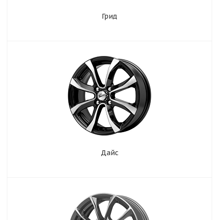
Грид
Дайс