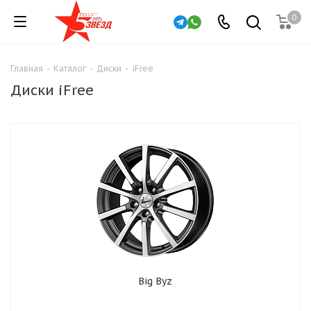
0
Главная
-
Каталог
-
Диски
-
iFree
Диски iFree
Big Byz