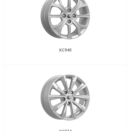
КС945