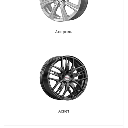
Апероль
Аскет