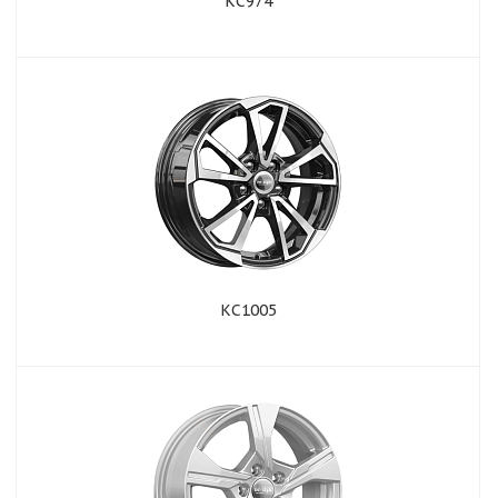
КС974
КС1005