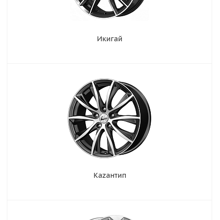
Икигай
Кazaнтип