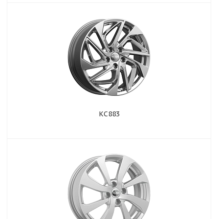
КС883