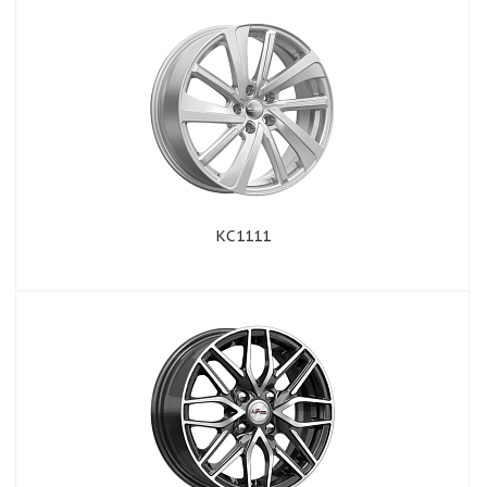
КС1111