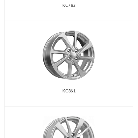
КС782
КС861