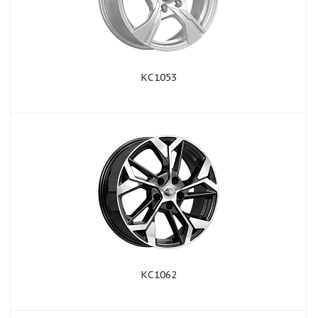
КС1053
КС1062