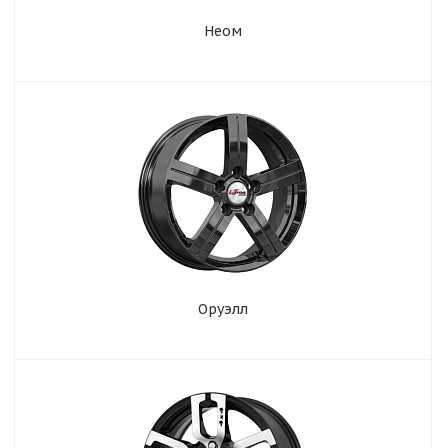
Неом
Оруэлл