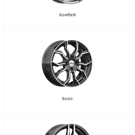
Бомбей
Бохо