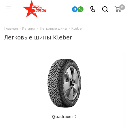
0
Главная
-
Каталог
-
Легковые шины
-
Kleber
Легковые шины Kleber
Quadraxer 2