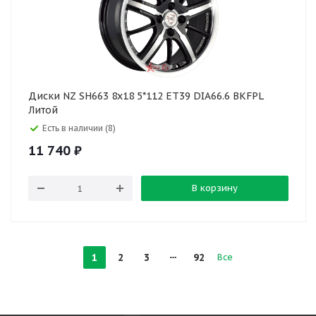
Диски NZ SH663 8x18 5*112 ET39 DIA66.6 BKFPL
Литой
Есть в наличии (8)
11 740
₽
В корзину
1
2
3
92
Все