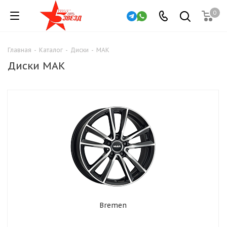
0
Главная
-
Каталог
-
Диски
-
MAK
Диски MAK
Bremen