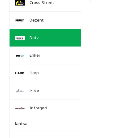
Cross Street
Dezent
Dotz
Enkei
Harp
iFree
Inforged
Jantsa