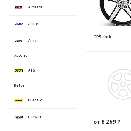
Alcasta
Alutec
CP5 dark
Arrivo
Asterro
ATS
Better
Buffalo
Carwel
от
8 269
₽