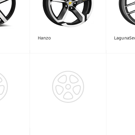
Hanzo
LagunaSec