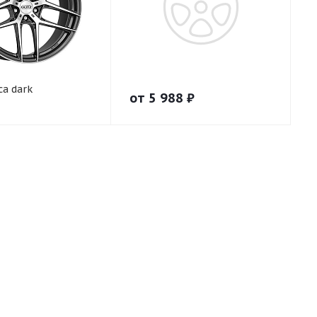
a dark
от
5 988
₽