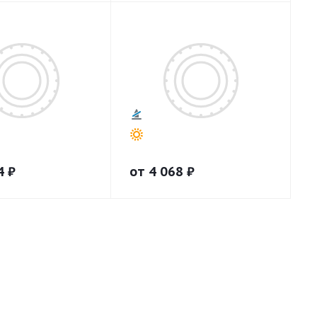
4
₽
от
4 068
₽