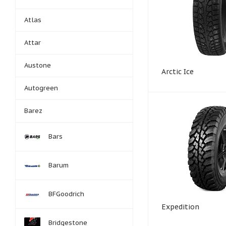
Atlas
Attar
Austone
Arctic Ice
Autogreen
Barez
Bars
Barum
BFGoodrich
Expedition
Bridgestone