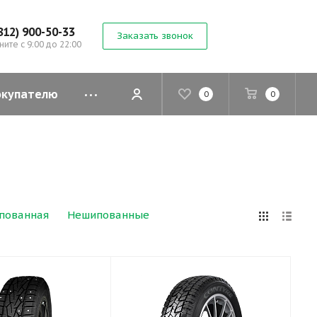
812) 900-50-33
Заказать звонок
ните с 9:00 до 22:00
окупателю
0
0
пованная
Нешипованные