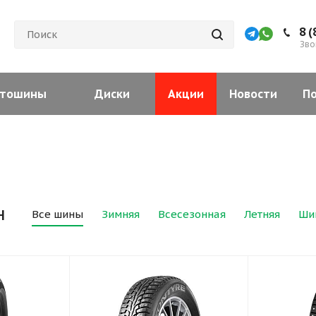
8 (
Зво
тошины
Диски
Акции
Новости
П
н
Все шины
Зимняя
Всесезонная
Летняя
Ши