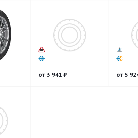
от
3 941
₽
от
5 92