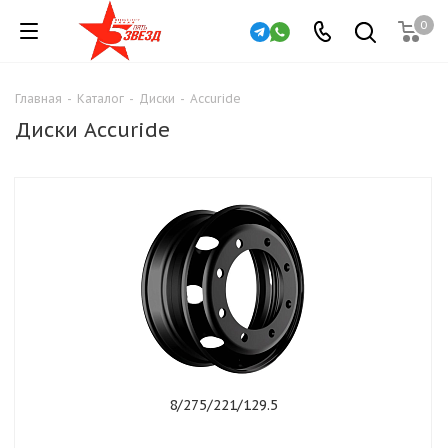
0
Главная
-
Каталог
-
Диски
-
Accuride
Диски Accuride
8/275/221/129.5