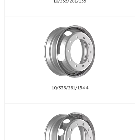
10/335/281/135
10/335/281/154.4