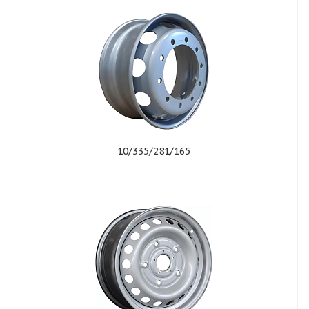
10/335/281/165