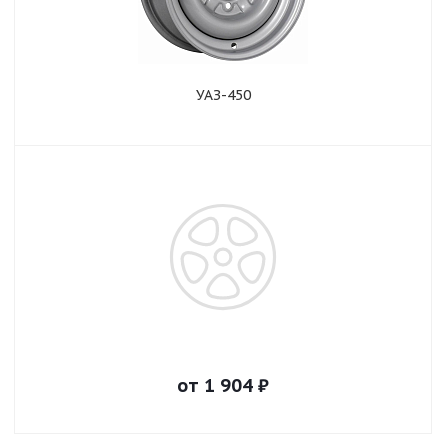
УАЗ-450
от
1 904
₽