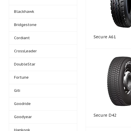
Blackhawk
Bridgestone
Secure A61
Cordiant
CrossLeader
DoubleStar
Fortune
Giti
Goodride
Secure D42
Goodyear
Hankook