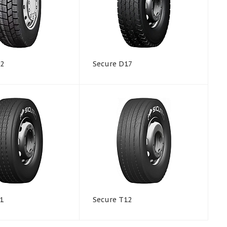
02
Secure D17
1
Secure T12