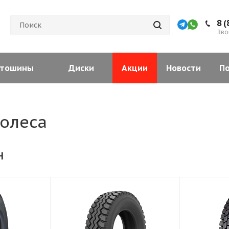
8 (
Зво
тошины
Диски
Акции
Новости
П
колеса
н