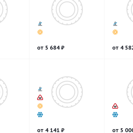
от
5 684
₽
от
4 58
от
4 141
₽
от
5 00