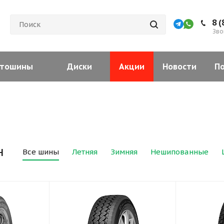
8 (
Зво
тошины
Диски
Акции
Новости
П
н
Все шины
Летняя
Зимняя
Нешипованные