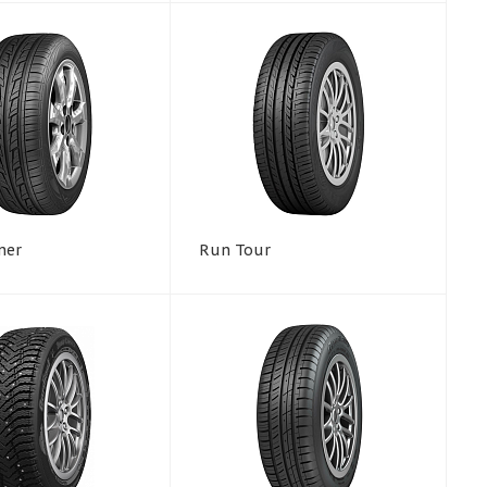
ner
Run Tour