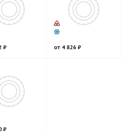
2
₽
от
4 826
₽
0
₽