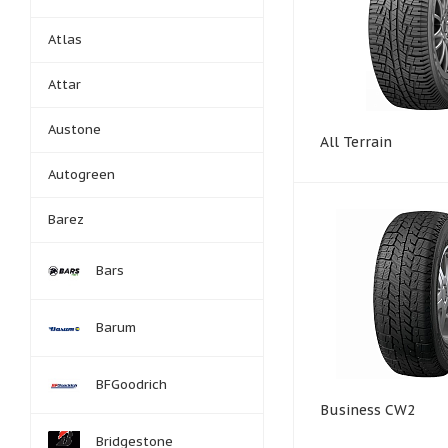
Atlas
Attar
Austone
All Terrain
Autogreen
Barez
Bars
Barum
BFGoodrich
Business CW2
Bridgestone