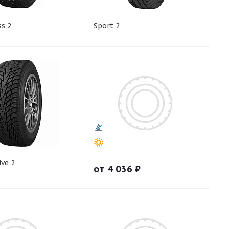
s 2
Sport 2
ive 2
от
4 036
₽