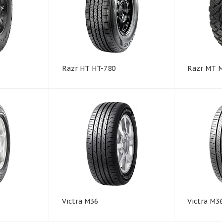
Razr HT HT-780
Razr MT 
Victra M36
Victra M3