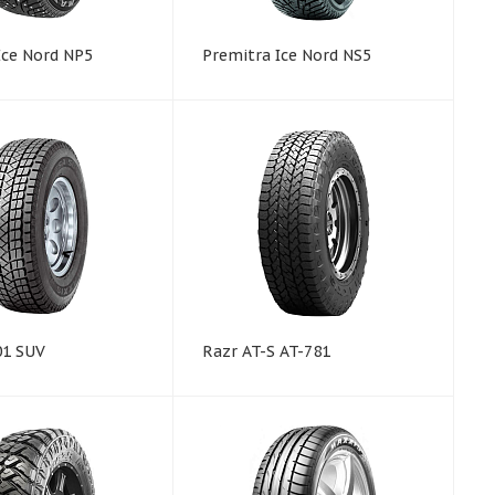
Ice Nord NP5
Premitra Ice Nord NS5
01 SUV
Razr AT-S AT-781