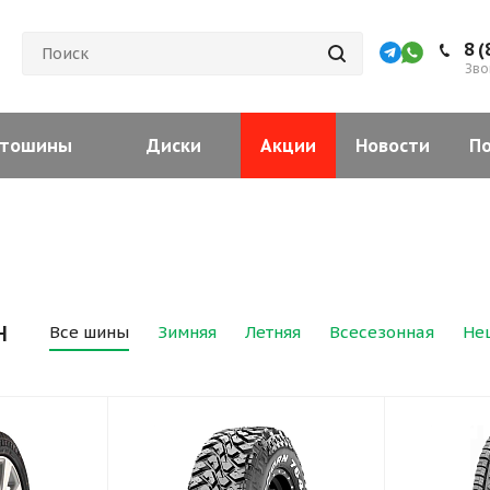
8 (
Зво
тошины
Диски
Акции
Новости
П
н
Все шины
Зимняя
Летняя
Всесезонная
Не