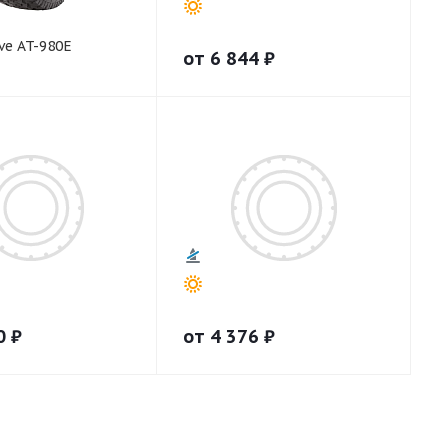
ve AT-980E
от
6 844
₽
0
₽
от
4 376
₽