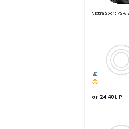
Victra Sport VS-6
от
24 401
₽