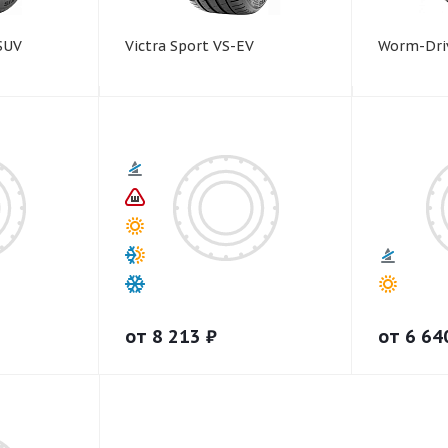
 SUV
Victra Sport VS-EV
Worm-Dri
от
8 213
₽
от
6 64