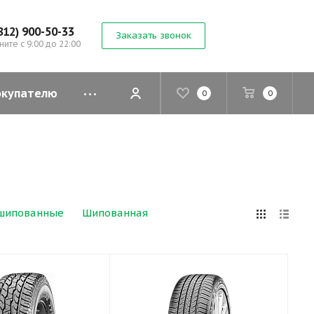
812) 900-50-33
Заказать звонок
ните с 9:00 до 22:00
окупателю
0
0
шипованные
Шипованная