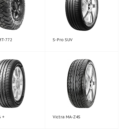
MT-772
S-Pro SUV
6 +
Victra MA-Z4S