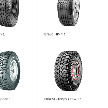
771
Bravo HP-M3
epador
M8090 Creepy Crawler