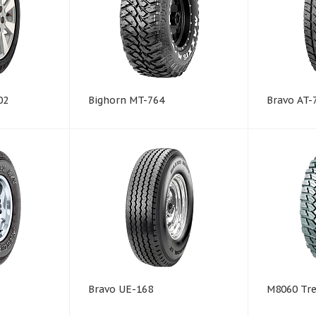
02
Bighorn MT-764
Bravo AT-
Bravo UE-168
M8060 Tr