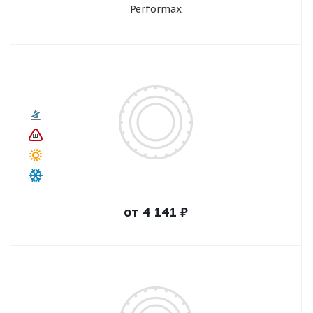
Performax
от
4 141
₽