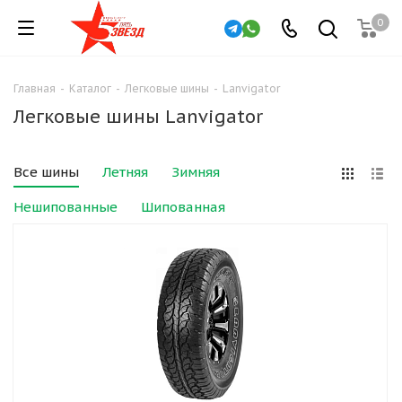
0
Главная
-
Каталог
-
Легковые шины
-
Lanvigator
Легковые шины Lanvigator
Все шины
Летняя
Зимняя
Нешипованные
Шипованная