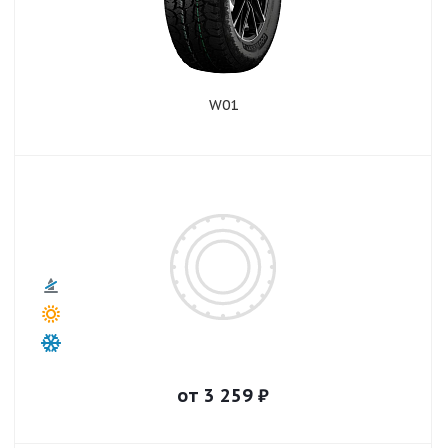
W01
от
3 259
₽