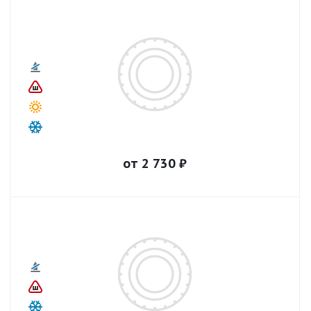
от
2 730
₽