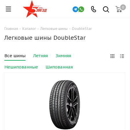
0
Главная
-
Каталог
-
Легковые шины
-
DoubleStar
Легковые шины DoubleStar
Все шины
Летняя
Зимняя
Нешипованные
Шипованная