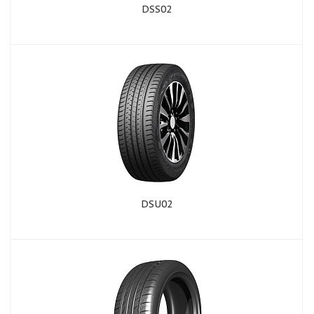
DSS02
DSU02