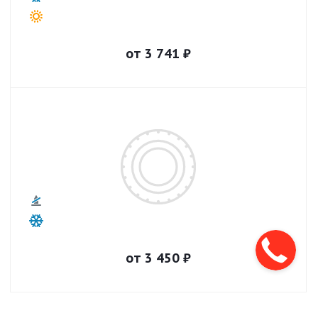
от
3 741
₽
от
3 450
₽