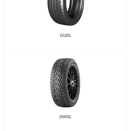
DU01
DW01