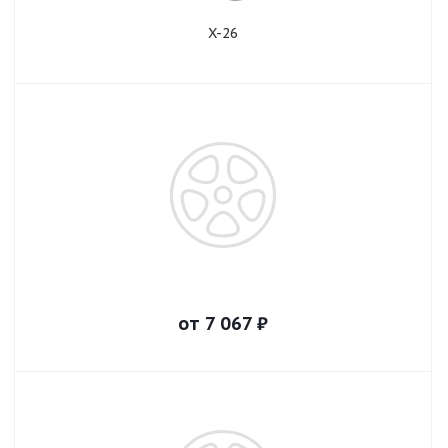
X-26
от
7 067
₽