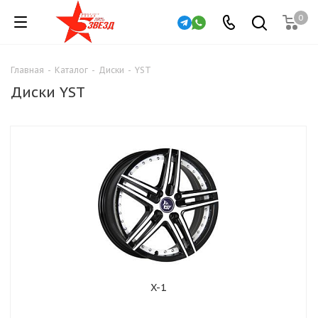
0
Главная
-
Каталог
-
Диски
-
YST
Диски YST
X-1