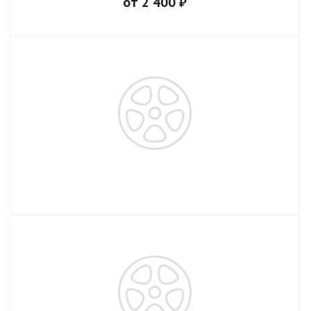
от
2 400
₽