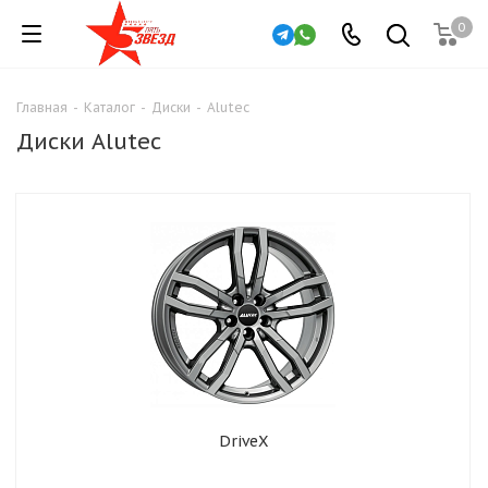
0
Главная
-
Каталог
-
Диски
-
Alutec
Диски Alutec
DriveX