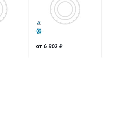
от
6 902
₽