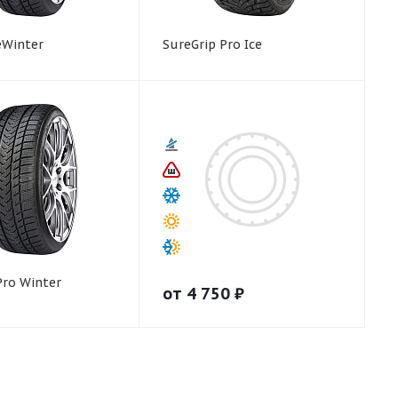
eWinter
SureGrip Pro Ice
Pro Winter
от
4 750
₽