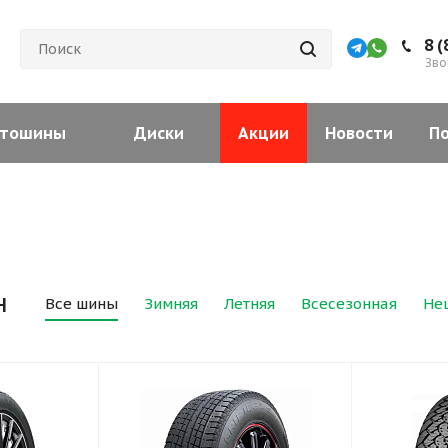
8 (
Зво
тошины
Диски
Акции
Новости
П
н
Все шины
Зимняя
Летняя
Всесезонная
Не