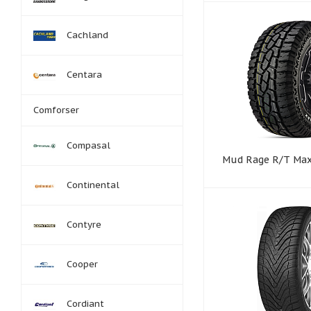
Cachland
Centara
Comforser
Compasal
Mud Rage R/T Ma
Continental
Contyre
Cooper
Cordiant