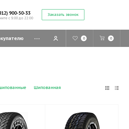
812) 900-50-33
Заказать звонок
ните с 9:00 до 22:00
окупателю
0
0
шипованные
Шипованная