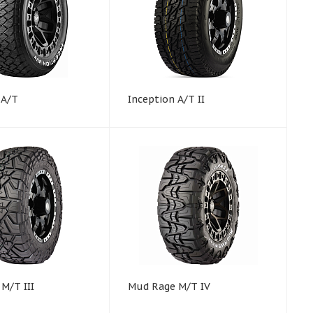
 A/T
Inception A/T II
M/T III
Mud Rage M/T IV