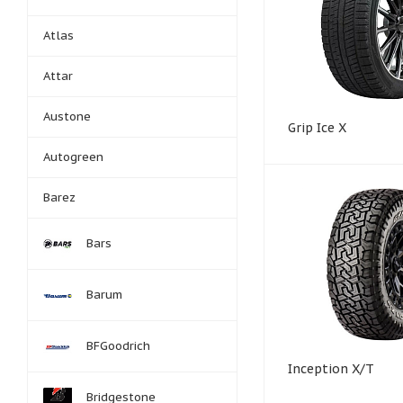
Atlas
Attar
Austone
Grip Ice X
Autogreen
Barez
Bars
Barum
BFGoodrich
Inception X/T
Bridgestone