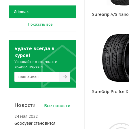
Gripmax
SureGrip A/S Nano
Показать все
Будьте всегда в
курсе!
Узнавайте о скидках и
акциях первым
SureGrip Pro Ice X
Новости
Все новости
24 мая 2022
Goodyear становится