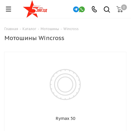
0
Главная
-
Каталог
-
Мотошины
-
Wincross
Мотошины Wincross
Rymax 50