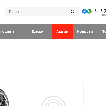
8 (
Зво
тошины
Диски
Акции
Новости
П
н