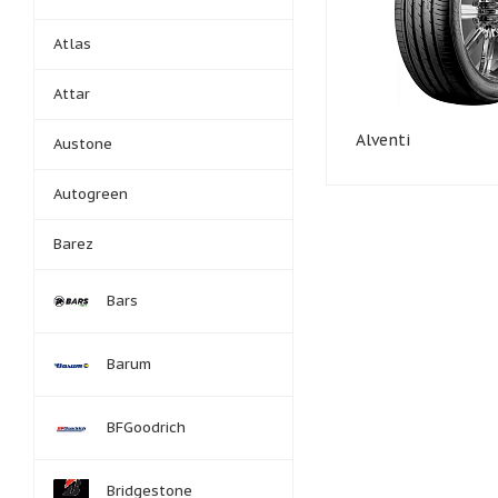
Atlas
Attar
Alventi
Austone
Autogreen
Barez
Bars
Barum
BFGoodrich
Bridgestone