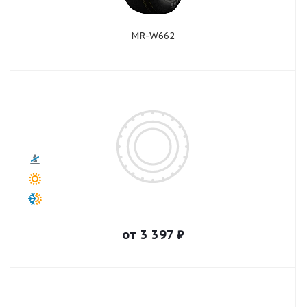
MR-W662
от
3 397
₽