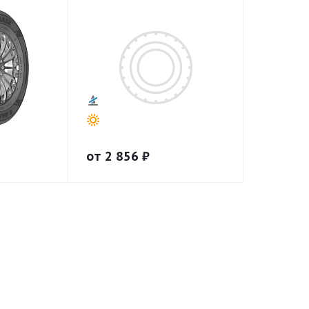
от
2 856
₽