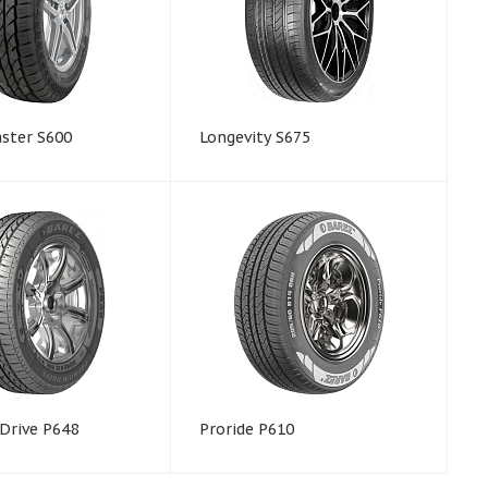
ster S600
Longevity S675
Drive P648
Proride P610