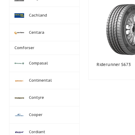
Cachland
Centara
Comforser
Compasal
Riderunner S673
Continental
Contyre
Cooper
Cordiant