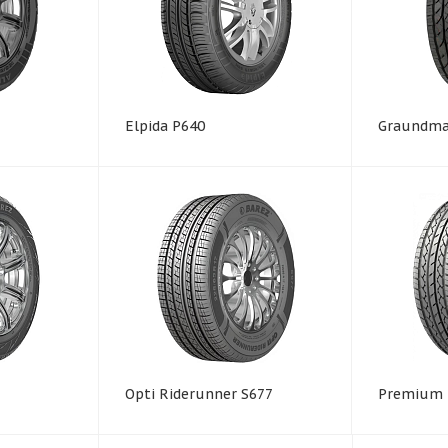
Elpida P640
Graundma
Opti Riderunner S677
Premium 