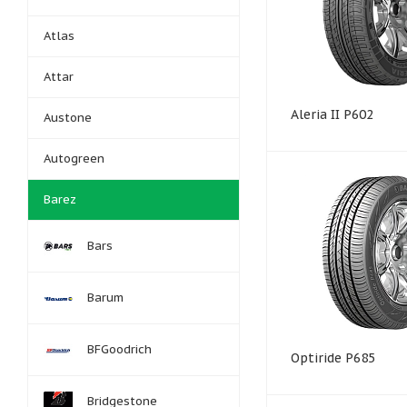
Atlas
Attar
Aleria II P602
Austone
Autogreen
Barez
Bars
Barum
BFGoodrich
Optiride P685
Bridgestone