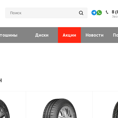
8 (
Зво
тошины
Диски
Акции
Новости
П
н