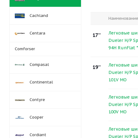
Cachland
Наименовани
Легковые ши
Centara
17''
Dueler H/P Sp
94H RunFlat *
Comforser
Compasal
Легковые ши
19''
Dueler H/P Sp
101V MO
Continental
Легковые ши
Contyre
Dueler H/P Sp
100V MO
Cooper
Легковые ши
Cordiant
Dueler H/P Sp