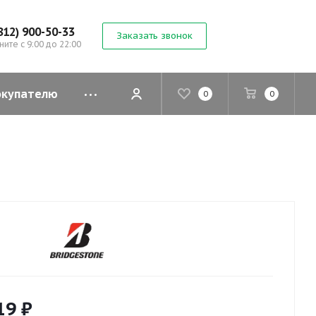
812) 900-50-33
Заказать звонок
ните с 9:00 до 22:00
окупателю
0
0
19
₽