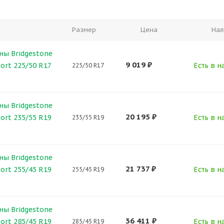
е
Размер
Цена
Нал
ны Bridgestone
9 019
₽
ort 225/50 R17
Есть в н
225/50 R17
ны Bridgestone
20 195
₽
ort 235/55 R19
Есть в н
235/55 R19
ны Bridgestone
21 737
₽
ort 255/45 R19
Есть в н
255/45 R19
ны Bridgestone
36 411
₽
ort 285/45 R19
Есть в н
285/45 R19