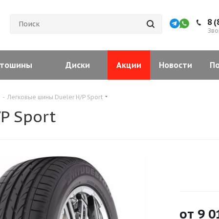
8 (
Зво
тошины
Диски
Акции
Новости
П
-
Легковые шины Dueler H/P Sport
P Sport
от
9 0