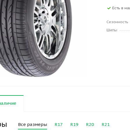
Есть в на
Сезонность
Шипы
наличие
ры
Все размеры
R17
R19
R20
R21