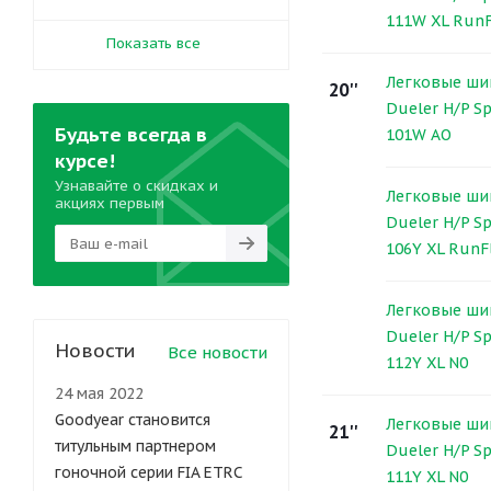
111W XL RunF
Показать все
Легковые ши
20''
Dueler H/P Sp
Будьте всегда в
101W AO
курсе!
Узнавайте о скидках и
Легковые ши
акциях первым
Dueler H/P Sp
106Y XL RunFl
Легковые ши
Dueler H/P Sp
Новости
Все новости
112Y XL N0
24 мая 2022
Goodyear становится
Легковые ши
21''
титульным партнером
Dueler H/P Sp
гоночной серии FIA ETRC
111Y XL N0