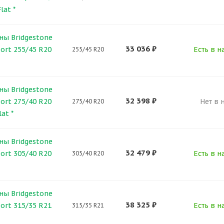
lat *
ны Bridgestone
33 036
₽
ort 255/45 R20
Есть в н
255/45 R20
ны Bridgestone
32 398
₽
ort 275/40 R20
Нет в 
275/40 R20
at *
ны Bridgestone
32 479
₽
ort 305/40 R20
Есть в н
305/40 R20
ны Bridgestone
38 325
₽
ort 315/35 R21
Есть в н
315/35 R21