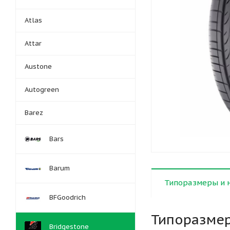
Atlas
Attar
Austone
Autogreen
Barez
Bars
Barum
Типоразмеры и 
BFGoodrich
Типоразме
Bridgestone