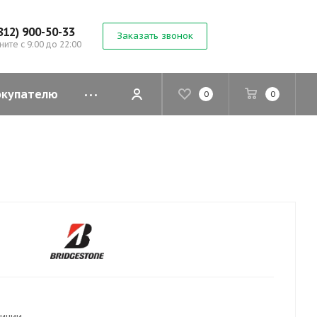
812) 900-50-33
Заказать звонок
ните с 9:00 до 22:00
окупателю
0
0
личии