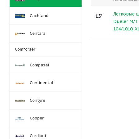
Легковые ш
Cachland
15''
Dueler M/T 
104/101Q X
Centara
Comforser
Compasal
Continental
Contyre
Cooper
Cordiant