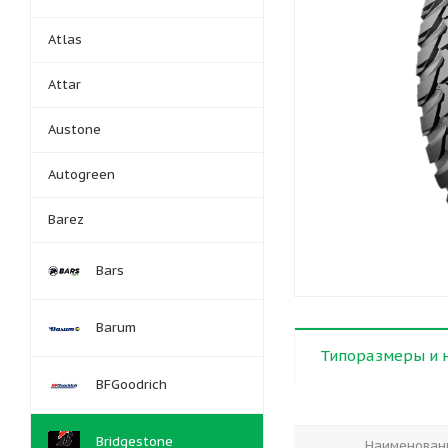
Atlas
Attar
Austone
Autogreen
Barez
Bars
Barum
Типоразмеры и 
BFGoodrich
Bridgestone
Наименован