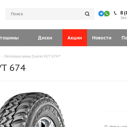
8 (
Зво
тошины
Диски
Акции
Новости
П
-
Легковые шины Dueler M/T 674
T 674
Нет в на