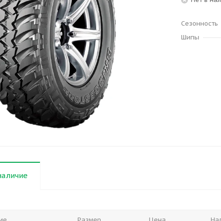
Сезонность
Шипы
наличие
ие
Размер
Цена
На