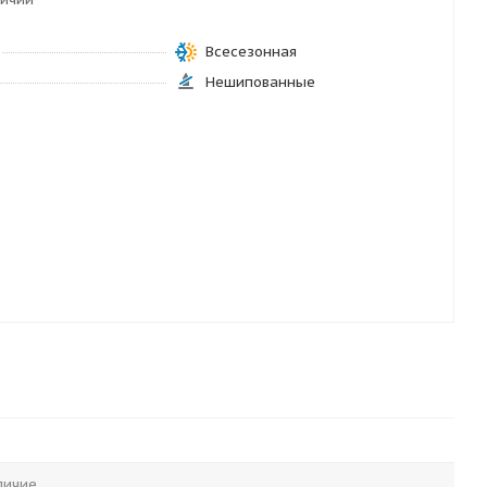
Всесезонная
Нешипованные
личие