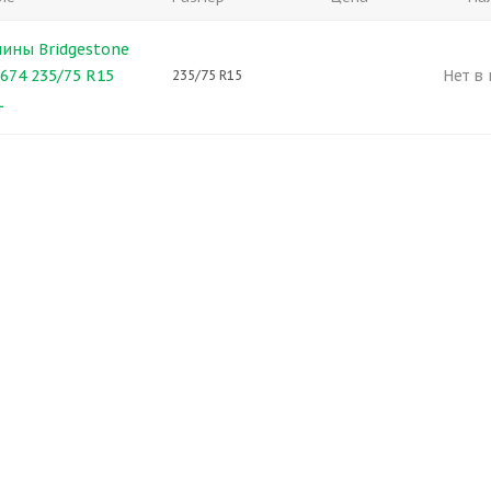
ины Bridgestone
674 235/75 R15
Нет в
235/75 R15
L